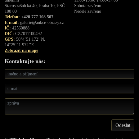
uměním
11:00-13:00 14:00-17:00
Starostrašnická 40, Praha 10, PSČ
Sobota zavřeno
100 00
Neděle zavřeno
Telefon:
+420 777 108 507
E-mail:
galerie@aukce-obrazy.cz
IČ:
42560888
DIČ:
CZ7011100492
GPS:
50°4’51.172’’N,
14°25’11.972’’E
Zobrazit na mapě
Kontaktujte nás: