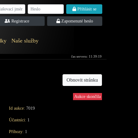
Přihlásit se
Registrace
Zapomenuté heslo
dky
Naše služby
čas serveru:
11:39:19
Obnovit stránku
Aukce skončila
Id aukce:
7019
Účastníci:
1
Příhozy:
1