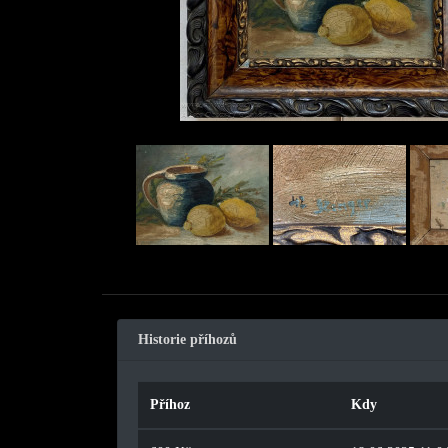
Obchod s uměním
Historie příhozů
Příhoz
Kdy