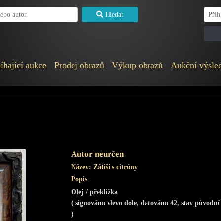
Hledat
íhající aukce
Prodej obrazů
Výkup obrazů
Aukční výsle
Autor neurčen
Název:
Zátiší s citróny
Popis
Olej / překližka
( signováno vlevo dole, datováno 42, stav původní
)