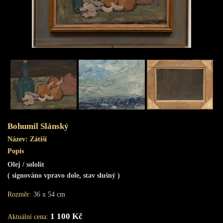
Obchod s uměním
Bohumil Slánský
Název:
Zátiší
Popis
Olej / sololit
( signováno vpravo dole, stav slušný )
Rozměr:
36 x 54 cm
1 100 Kč
Aktuální cena: