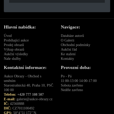
Hlavní nabídka:
Navigace:
Úvod
Databáze autorů
Probíhající aukce
O Galerii
Prodej obrazů
Obchodní podmínky
Výkup obrazů
Aukční řád
Aukční výsledky
Ke stažení
Naše služby
Kontakty
Kontaktní informace:
Provozní doba:
Aukce Obrazy - Obchod s
Po - Pá
uměním
11:00-13:00 14:00-17:00
Starostrašnická 40, Praha 10, PSČ
Sobota zavřeno
100 00
Neděle zavřeno
Telefon:
+420 777 108 507
E-mail:
galerie@aukce-obrazy.cz
IČ:
42560888
DIČ:
CZ7011100492
GPS:
50°4’51.172’’N,