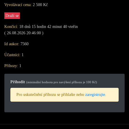
Vyvolávací cena:
2 500 Kč
Draží se
Končící:
18
dnů
15
hodin
42
minut
40
vteřin
( 26.08.2026 20:46:00 )
Id aukce:
7560
Účastníci:
1
Příhozy:
1
Přihodit
(minimální hodnota pro navýšení příhozu je 100 Kč)
Pro uskutečnění příhozu se přihlašte nebo
zaregistrujte
.