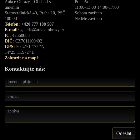
Aukce Obrazy - Obchod s
Po - Pá
uměním
11:00-13:00 14:00-17:00
Starostrašnická 40, Praha 10, PSČ
Sobota zavřeno
100 00
Neděle zavřeno
Telefon:
+420 777 108 507
E-mail:
galerie@aukce-obrazy.cz
IČ:
42560888
DIČ:
CZ7011100492
GPS:
50°4’51.172’’N,
14°25’11.972’’E
Zobrazit na mapě
Kontaktujte nás: