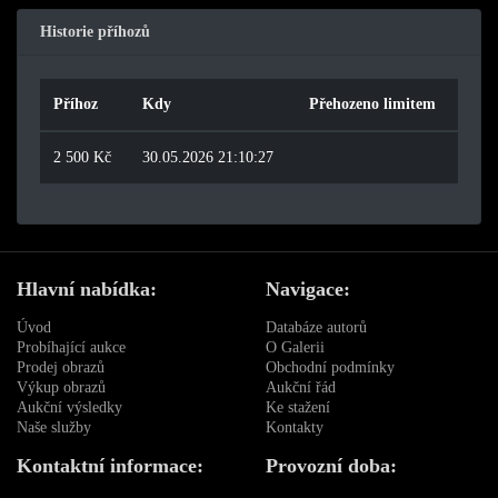
Historie příhozů
Příhoz
Kdy
Přehozeno limitem
2 500 Kč
30.05.2026 21:10:27
Hlavní nabídka:
Navigace:
Úvod
Databáze autorů
Probíhající aukce
O Galerii
Prodej obrazů
Obchodní podmínky
Výkup obrazů
Aukční řád
Aukční výsledky
Ke stažení
Naše služby
Kontakty
Kontaktní informace:
Provozní doba: