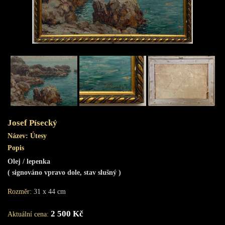
Obchod s uměním
Josef Písecký
Název:
Útesy
Popis
Olej / lepenka
( signováno vpravo dole, stav slušný )
Rozměr:
31 x 44 cm
2 500 Kč
Aktuální cena: