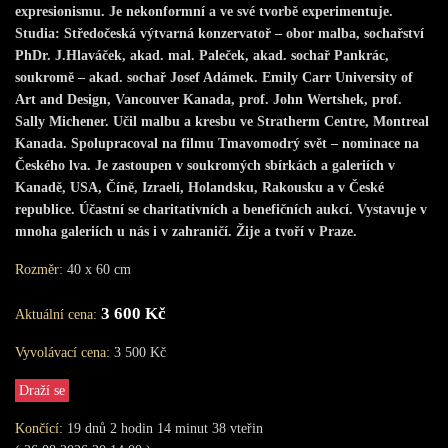
expresionismu. Je nekonformní a ve své tvorbě experimentuje.
Studia: Středočeská výtvarná konzervatoř – obor malba, sochařství
PhDr. J.Hlaváček, akad. mal. Paleček, akad. sochař Pankrác,
soukromě – akad. sochař Josef Adámek. Emily Carr University of
Art and Design, Vancouver Kanada, prof. John Wertshek, prof.
Sally Michener. Učil malbu a kresbu ve Stratherm Centre, Montreal
Kanada. Spolupracoval na filmu Tmavomodrý svět – nominace na
Českého lva. Je zastoupen v soukromých sbírkách a galeriích v
Kanadě, USA, Číně, Izraeli, Holandsku, Rakousku a v České
republice. Účastní se charitativních a benefičních aukcí. Vystavuje v
mnoha galeriích u nás i v zahraničí. Žije a tvoří v Praze.
Rozměr:
40 x 60 cm
3 600 Kč
Aktuální cena:
Vyvolávací cena:
3 500 Kč
Draží se
Končící:
19
dnů
2
hodin
14
minut
38
vteřin