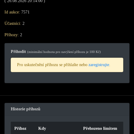
( 26.08.2026 20:14:00 )
Id aukce:
7571
Účastníci:
2
Příhozy:
2
Přihodit
(minimální hodnota pro navýšení příhozu je 100 Kč)
Pro uskutečnění příhozu se přihlašte nebo
zaregistrujte
.
Historie příhozů
Příhoz
Kdy
Přehozeno limitem