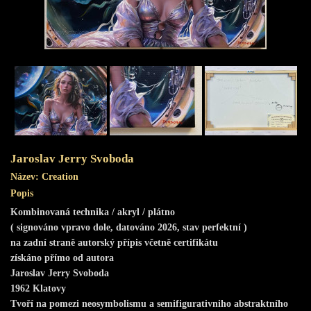
Obchod s uměním
Jaroslav Jerry Svoboda
Název:
Creation
Popis
Kombinovaná technika / akryl / plátno
( signováno vpravo dole, datováno 2026, stav perfektní )
na zadní straně autorský přípis včetně certifikátu
získáno přímo od autora
Jaroslav Jerry Svoboda
1962 Klatovy
Tvoří na pomezi neosymbolismu a semifigurativniho abstraktního