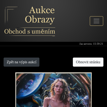
čas serveru:
15:59:21
Aukce-obrazy
Zpět na výpis aukcí
Obnovit stránku