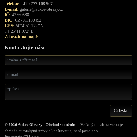
Telefon:
+420 777 108 507
E-mail:
galerie@aukce-obrazy.cz
IČ:
42560888
DIČ:
CZ7011100492
GPS:
50°4’51.172’’N,
14°25’11.972’’E
Zobrazit na mapě
Kontaktujte nás:
© 2026 Aukce Obrazy - Obchod s uměním
- Veškerý obsah na webu je
chráněn autorskými právy a kopírovat jej není povoleno.