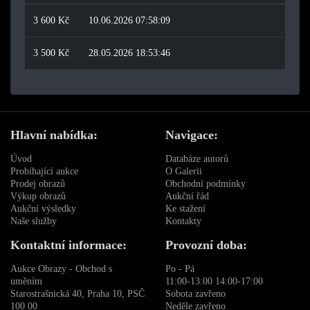
3 600 Kč
10.06.2026 07:58:09
3 500 Kč
28.05.2026 18:53:46
Hlavní nabídka:
Navigace:
Úvod
Databáze autorů
Probíhající aukce
O Galerii
Prodej obrazů
Obchodní podmínky
Výkup obrazů
Aukční řád
Aukční výsledky
Ke stažení
Naše služby
Kontakty
Kontaktní informace:
Provozní doba:
Aukce Obrazy - Obchod s
Po - Pá
uměním
11:00-13:00 14:00-17:00
Starostrašnická 40, Praha 10, PSČ
Sobota zavřeno
100 00
Neděle zavřeno